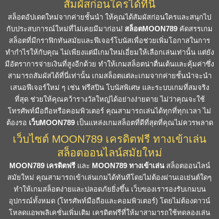
สัมผัสก่อนใครได้ที่นี่
สล็อตอัปเดตใหม่จากค่ายชั้นนำ ให้คุณได้สัมผัสก่อนใครและสนุกไป
กับประสบการณ์ใหม่ที่ไม่เคยมีมาก่อน!
สล็อตMOON789
คัดสรรเกม
สล็อตที่มีกราฟิกทันสมัยและฟีเจอร์โบนัสเพื่อช่วยเพิ่มโอกาสในการ
ทำกำไรให้กับคุณ ไม่เพียงแต่มีเกมใหม่เอี่ยมให้เลือกเล่นเท่านั้น แต่ยัง
มีอัตราการจ่ายเงินที่สูงอีกด้วย ทำให้เกมสล็อตน่าตื่นเต้นและคุ้มค่าซึ่ง
สามารถสัมผัสได้ที่นี่เท่านั้น เกมสล็อตแต่ละเกมจากค่ายชั้นนำจะนำ
เสนอฟีเจอร์ใหม่ ๆ เช่น ฟรีสปิน โบนัสพิเศษ และระบบเกมที่สมจริง
ที่สุด ช่วยให้คุณคว้ารางวัลใหญ่ได้อย่างง่ายดาย ไม่ว่าคุณจะใช้
โทรศัพท์มือถือหรือคอมพิวเตอร์ คุณสามารถเล่นได้ทุกที่ทุกเวลา ไม่
ต้องรอ
เว็บMOON789
เป็นแหล่งเกมสล็อตที่ดีที่สุดที่คุณไม่ควรพลาด
เว็บไซต์ MOON789 เครดิตฟรี ทางเข้าเล่น
สล็อตออนไลน์สมัยใหม่
MOON789 เครดิตฟรี
และ
MOON789 ทางเข้าเล่น
สล็อตออนไลน์
สมัยใหม่ คุณสามารถเข้าเล่นเกมได้ทันทีโดยไม่ต้องผ่านเอเย่นต์ใดๆ
ทำให้เกมสล็อตง่ายและปลอดภัยยิ่งขึ้น เว็บของเรารองรับเกมบน
อุปกรณ์ทั้งหมด (โทรศัพท์มือถือและคอมพิวเตอร์) โดยไม่ต้องดาวน์
โหลดแอพพลิเคชั่นเพิ่มเติม เครดิตฟรีที่ให้มาสามารถใช้ทดลองเล่น