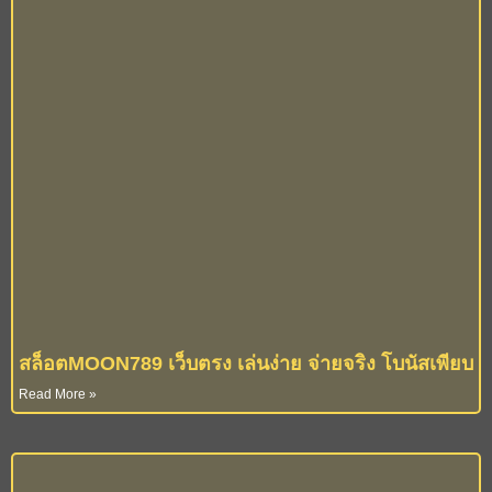
สล็อตMOON789 เว็บตรง เล่นง่าย จ่ายจริง โบนัสเพียบ
Read More »