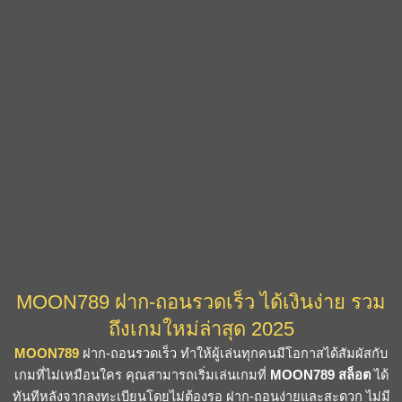
MOON789 ฝาก-ถอนรวดเร็ว ได้เงินง่าย รวม
ถึงเกมใหม่ล่าสุด 2025
MOON789
ฝาก-ถอนรวดเร็ว ทำให้ผู้เล่นทุกคนมีโอกาสได้สัมผัสกับ
เกมที่ไม่เหมือนใคร คุณสามารถเริ่มเล่นเกมที่
MOON789 สล็อต
ได้
ทันทีหลังจากลงทะเบียนโดยไม่ต้องรอ ฝาก-ถอนง่ายและสะดวก ไม่มี