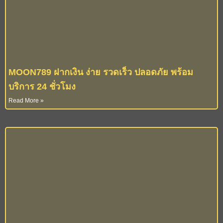
MOON789 ฝากเงิน ง่าย รวดเร็ว ปลอดภัย พร้อม
บริการ 24 ชั่วโมง
Read More »