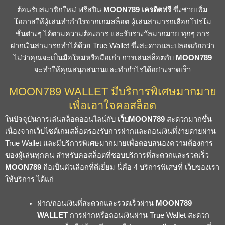
ต้อนรับสมาชิกใหม่ ฟรีสปิน
MOON789 เครดิตฟรี
ซึ่งช่วยเพิ่ม
โอกาสให้ผู้เล่นทำกำไรจากเกมสล็อต ผู้เล่นสามารถเลือกโปรโม
ชั่นต่างๆ ได้ตามความต้องการ และรับรางวัลมากมาย ทุกๆ การ
ฝากเงินสามารถทำได้ด้วย True Wallet ซึ่งสะดวกและปลอดภัยกว่า
ไม่ว่าคุณจะเป็นมือใหม่หรือมือเก๋า การเล่นสล็อตกับ
MOON789
จะทำให้คุณสนุกสนานและทำกำไรได้อย่างรวดเร็ว
MOON789 WALLET มีบริการพิเศษมากมาย
เพื่อเอาใจคอสล็อต
ในปัจจุบันการเล่นสล็อตออนไลน์กับ
เว็บMOON789
สะดวกมากขึ้น
เนื่องจากเว็บไซต์เกมสล็อตรองรับการฝากและถอนเงินที่ง่ายดายผ่าน
True Wallet และมีบริการพิเศษมากมายเพื่อตอบสนองความต้องการ
ของผู้เล่นทุกคน สำหรับคอสล็อตที่ชอบบริการที่สะดวกและรวดเร็ว
MOON789
ถือเป็นตัวเลือกที่ดีเยี่ยม นี่คือ 4 บริการพิเศษที่ เว็บของเรา
ให้บริการ ได้แก่
ฝาก/ถอนเงินที่สะดวกและรวดเร็วผ่าน
MOON789
WALLET
การฝากหรือถอนเงินผ่าน True Wallet สะดวก