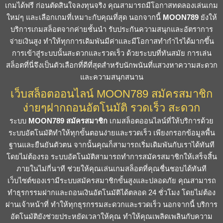
เกมได้ฟรี ก่อนตัดสินใจลงทุนจริง คุณสามารถมีโอกาสทดลองเล่นเกม
ใหม่ๆ และเลือกเกมที่เหมาะกับคุณที่สุด นอกจากนี้
MOON789
ยังให้
บริการเกมสล็อตจากค่ายชั้นนำ รับประกันความสนุกและอัตราการ
จ่ายเงินสูง ทำให้ทุกการเดิมพันมีค่าและมีโอกาสทำกำไรได้มากขึ้น
การเข้าสู่ระบบนั้นสะดวกและรวดเร็ว ด้วยระบบที่ทันสมัย ​​การเล่น
สล็อตที่นี่จึงเป็นตัวเลือกที่ดีที่สุดสำหรับนักพนันที่แสวงหาความสะดวก
และความสนุกสนาน
เว็บสล็อตออนไลน์ MOON789 สมัครสมาชิก
ง่ายๆฝากถอนอัตโนมัติ รวดเร็ว สะดวก
ระบบ
MOON789 สมัครสมาชิก
เกมสล็อตออนไลน์ที่ให้บริการด้วย
ระบบอัตโนมัติทำให้ทุกขั้นตอนง่ายและรวดเร็ว เพียงกรอกข้อมูลพื้น
ฐานและยืนยันตัวตน จากนั้นคุณก็สามารถเริ่มเดิมพันกับเราได้ทันที
โดยไม่ต้องรอ ระบบอัตโนมัติสามารถทำการสมัครสมาชิกให้เสร็จสิ้น
ภายในไม่กี่นาที ช่วยให้คุณเล่นเกมสล็อตที่คุณชื่นชอบได้ทันที
เว็บไซต์ของเรามีระบบสมัครสมาชิกขั้นสูงและปลอดภัย คุณสามารถ
ทำธุรกรรมฝากและถอนเงินอัตโนมัติได้ตลอด 24 ชั่วโมง โดยไม่ต้อง
ผ่านเจ้าหน้าที่ ทำให้ทุกธุรกรรมสะดวกและรวดเร็ว นอกจากนี้ บริการ
อัตโนมัติยังช่วยประหยัดเวลาให้คุณ ทำให้คุณเพลิดเพลินกับความ