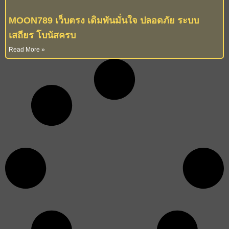
MOON789 เว็บตรง เดิมพันมั่นใจ ปลอดภัย ระบบ
เสถียร โบนัสครบ
Read More »