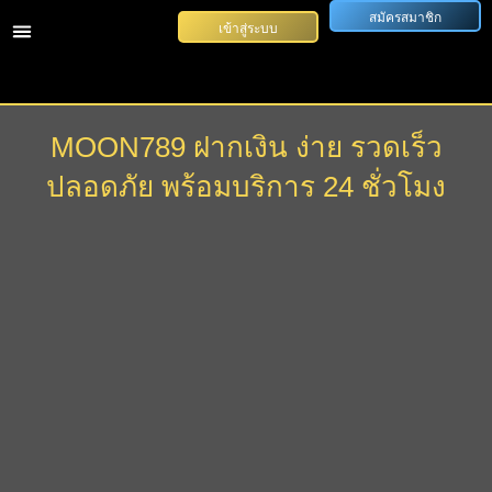
Skip
สมัครสมาชิก
เข้าสู่ระบบ
to
content
โปรโมชั่น
นโยบายความเป็นส่วนตัว
MOON789 ฝากเงิน ง่าย รวดเร็ว
ปลอดภัย พร้อมบริการ 24 ชั่วโมง