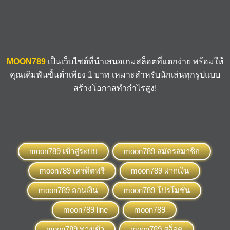
MOON789
เป็นเว็บไซต์ที่นำเสนอเกมสล็อตที่แตกง่าย พร้อมให้
คุณเดิมพันขั้นต่ำเพียง 1 บาท เหมาะสำหรับนักเล่นทุกรูปแบบ
สร้างโอกาสทำกำไรสูง!
moon789 เข้าสู่ระบบ
moon789 สมัครสมาชิก
moon789 เครดิตฟรี
moon789 ฝากเงิน
moon789 ถอนเงิน
moon789 โปรโมชั่น
moon789 line
moon789
moon789 ทางเข้า
moon789 สล็อต