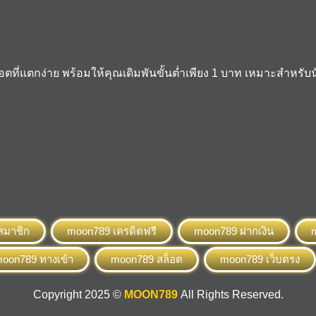
อตที่แตกง่าย พร้อมให้คุณเดิมพันขั้นต่ำเพียง 1 บาท เหมาะสำหรั
สมาชิก
moon789 เครดิตฟรี
moon789 ฝากเงิน
oon789 ทางเข้า
moon789 สล็อต
moon789 เว็บตรง
Copyright 2025 ©
MOON789
All Rights Reserved.