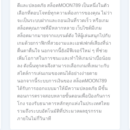
ดีและปลอดภัย สล็อตMOON789 เป็นหนึ่งในตัว
เลือกที่ตอบโจทย์ทุกความต้องการของคุณ ไม่ว่า
จะเป็นระบบฝากและถอนเงินที่รวดเร็ว หรือเกม
สล็อตคุณภาพที่มีหลากหลาย เว็บไซต์มีเกม
สล็อตมากมายจากแบรนด์ดัง ให้ผู้เล่นสนุกไปกับ
เกมด้วยกราฟิกที่สวยงามและเอฟเฟกต์เสียงที่น่า
ตื่นตาตื่นใจ นอกจากนี้ยังมีฟีเจอร์ใหม่ ๆ ที่ช่วย
เพิ่มโอกาสในการชนะและทำให้เกมน่าเบื่อน้อย
ลง ดังนั้นทุกคนจึงสามารถเลือกเกมที่เหมาะกับ
สไตล์การเล่นเกมของตนได้อย่างง่ายดาย
นอกจากนี้ระบบการเงินของ สล็อตMOON789
ได้รับการออกแบบมาให้มีความปลอดภัย มีขั้น
ตอนการตรวจสอบหลายขั้นตอนเพื่อป้องกันการ
โกง รองรับธนาคารหลักทุกแห่งในประเทศไทย
รวมถึงระบบอัตโนมัติที่ประมวลผลธุรกรรม
ภายในไม่กี่วินาที